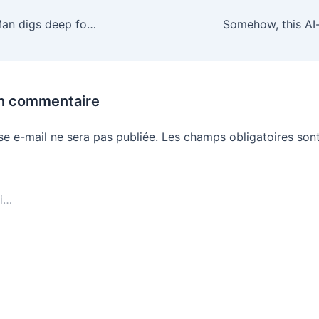
Wake Up Dead Man digs deep for a darker, more powerful Knives Out
un commentaire
se e-mail ne sera pas publiée.
Les champs obligatoires sont