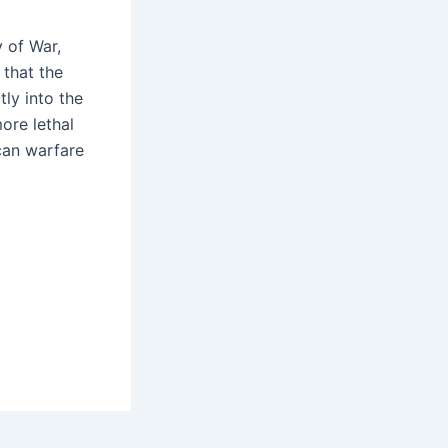
 of War,
 that the
tly into the
ore lethal
ican warfare