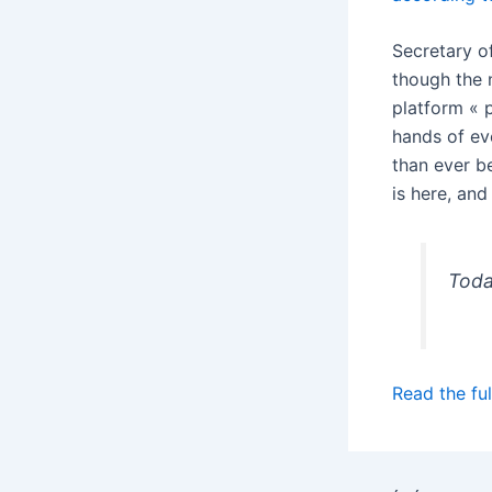
Secretary o
though the
platform « p
hands of ev
than ever b
is here, and 
Toda
Read the ful