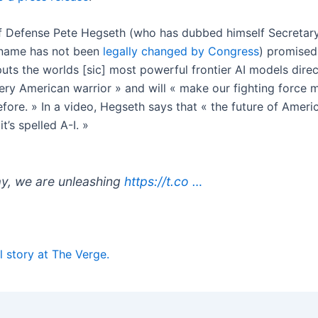
f Defense Pete Hegseth (who has dubbed himself Secretary
 name has not been
legally changed by Congress
) promised
uts the worlds [sic] most powerful frontier AI models direc
ery American warrior » and will « make our fighting force m
efore. » In a video, Hegseth says that « the future of Amer
it’s spelled A-I. »
y, we are unleashing
https://t.co …
l story at The Verge.