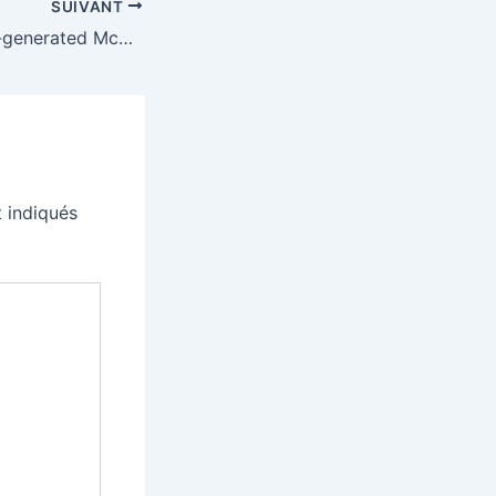
SUIVANT
Somehow, this AI-generated McDonald’s ad about hating Christmas was a flop
 indiqués