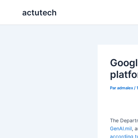
Aller
actutech
au
contenu
Googl
platf
Par
admalex
/
The Departm
GenAI.mil
, 
according t