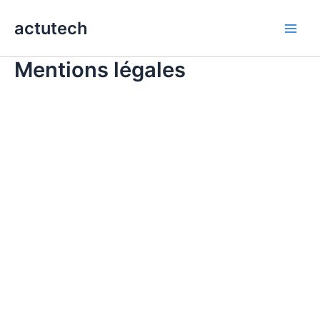
Aller
actutech
au
Main
contenu
Mentions légales
Men