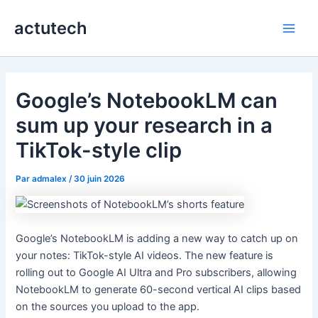
Aller
actutech
au
Main
contenu
Men
Google’s NotebookLM can
sum up your research in a
TikTok-style clip
Par
admalex
/
30 juin 2026
Google’s NotebookLM is adding a new way to catch up on
your notes: TikTok-style AI videos. The new feature is
rolling out to Google AI Ultra and Pro subscribers, allowing
NotebookLM to generate 60-second vertical AI clips based
on the sources you upload to the app.