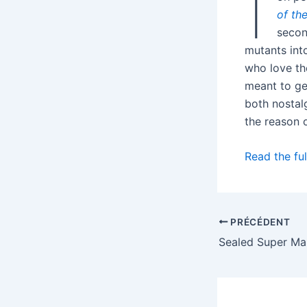
I
of th
secon
mutants in
who love the
meant to ge
both nostal
the reason 
Read the ful
PRÉCÉDENT