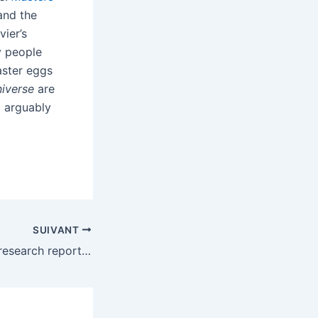
and the
vier’s
y people
aster eggs
niverse
are
d arguably
SUIVANT
Amazon security research reportedly led to the White House’s Anthropic Fable ban