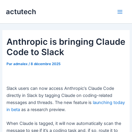
Aller
actutech
au
Main
contenu
Men
Anthropic is bringing Claude
Code to Slack
Par
admalex
/
8 décembre 2025
Slack users can now access Anthropic’s Claude Code
directly in Slack by tagging Claude on coding-related
messages and threads. The new feature is
launching today
in beta
as a research preview.
When Claude is tagged, it will now automatically scan the
message to see if it’s a coding task and, if so, route it to