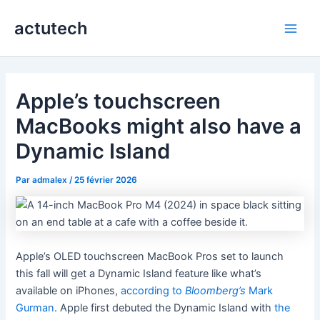
Aller
actutech
au
Main
contenu
Men
Apple’s touchscreen
MacBooks might also have a
Dynamic Island
Par
admalex
/
25 février 2026
Apple’s OLED touchscreen MacBook Pros set to launch
this fall will get a Dynamic Island feature like what’s
available on iPhones,
according to
Bloomberg’s
Mark
Gurman
. Apple first debuted the Dynamic Island with
the