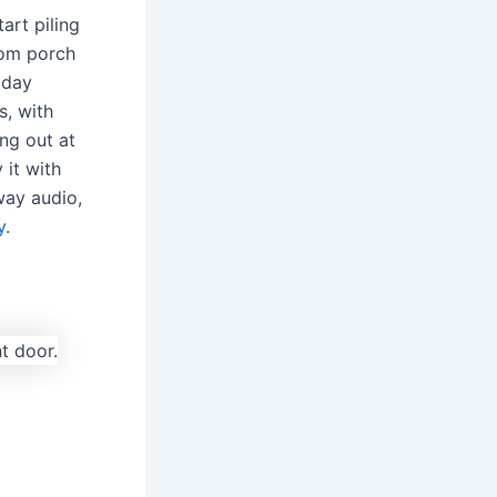
art piling
rom porch
riday
s, with
ng out at
 it with
way audio,
y
.