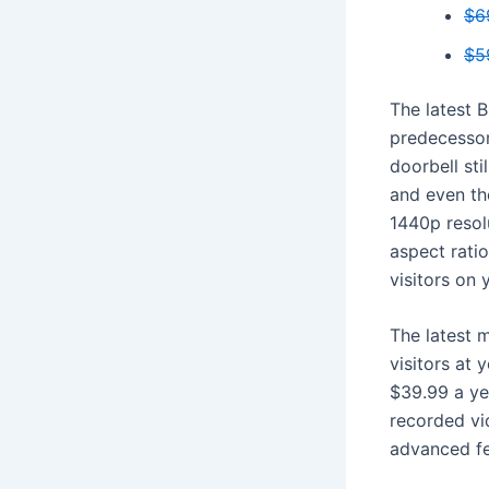
$6
$5
The latest 
predecesso
doorbell sti
and even th
1440p resol
aspect rati
visitors on
The latest 
visitors at
$39.99 a ye
recorded vi
advanced fe