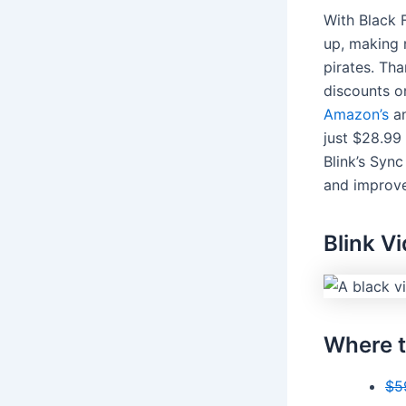
With Black 
up, making 
pirates. Tha
discounts o
Amazon’s
a
just $28.99
Blink’s Syn
and improves
Blink V
Where t
$5