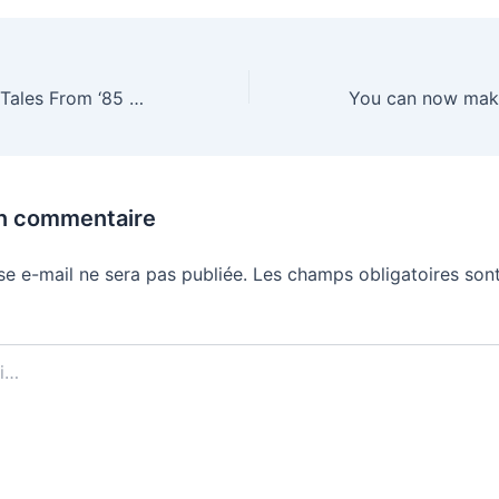
Stranger Things: Tales From ‘85 winds the clock back in new trailer
un commentaire
se e-mail ne sera pas publiée.
Les champs obligatoires sont